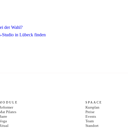
ei der Wahl?
s-Studio in Lübeck finden
MODULE
SPAACE
Reformer
Kursplan
Mat Pilates
Preise
Barre
Events
Yoga
Team
Ritual
Standort