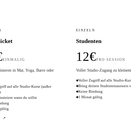
N
EINZELN
ticket
Studenten
€
12€
EINMALIG
PRO SESSION
inieren in Mat, Yoga, Barre oder
Voller Studio-Zugang zu kleinem
Voller Zugriff auf alle Studio-Kur
◆
Bring deinen Studentenausweis v
◆
griff auf alle Studio-Kurse (außer
Keine Bindung
◆
)
1 Monat gültig
◆
 trainiere wann du willst
ndung
gültig
N ↗