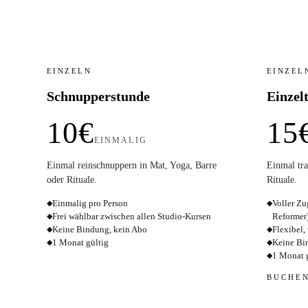
EINZELN
EINZEL
Schnupperstunde
Einzel
10€
15
EINMALIG
Einmal reinschnuppern in Mat, Yoga, Barre
Einmal tra
oder Rituale.
Rituale.
Einmalig pro Person
Voller Zu
◆
◆
Frei wählbar zwischen allen Studio-Kursen
Reformer
◆
Keine Bindung, kein Abo
Flexibel,
◆
◆
1 Monat gültig
Keine Bi
◆
◆
1 Monat 
◆
BUCHE