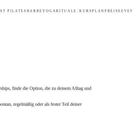
AT PILATES
BARRE
YOGA
RITUALE
KURSPLAN
PREISE
EVE
ships, finde die Option, die zu deinem Alltag und
spontan, regelmäßig oder als fester Teil deiner