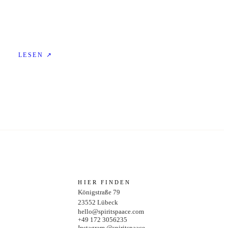
LESEN ↗
HIER FINDEN
Königstraße 79
23552
Lübeck
hello@spiritspaace.com
+49 172 3056235
Instagram @spiritspaace