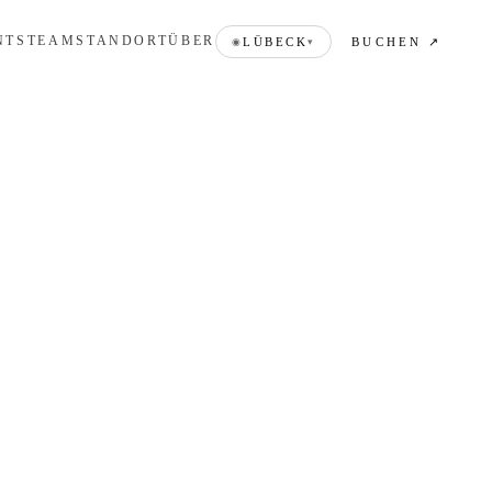
NTS
TEAM
STANDORT
ÜBER
BUCHEN ↗
LÜBECK
◉
▾