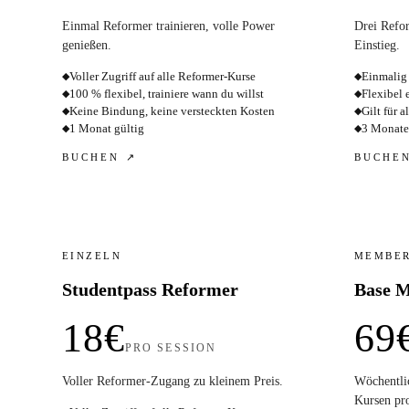
Einmal Reformer trainieren, volle Power
Drei Refor
genießen.
Einstieg.
Voller Zugriff auf alle Reformer-Kurse
Einmalig 
◆
◆
100 % flexibel, trainiere wann du willst
Flexibel 
◆
◆
Keine Bindung, keine versteckten Kosten
Gilt für 
◆
◆
1 Monat gültig
3 Monate
◆
◆
BUCHEN ↗
BUCHE
EINZELN
MEMBER
Studentpass Reformer
Base M
18€
69
PRO SESSION
Voller Reformer-Zugang zu kleinem Preis.
Wöchentli
Kursen pr