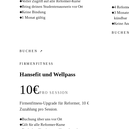
Voller Zugriff auf alle Reformer-Kurse
◆
Bring deinen Studentenausweis vor Ort
◆
4 Reform
◆
Keine Bindung
◆
3 Monate
◆
1 Monat gültig
◆
kündbar
Keine An
◆
BUCHE
BUCHEN ↗
FIRMENFITNESS
Hansefit und Wellpass
10€
PRO SESSION
Firmenfitness-Upgrade für Reformer, 10 €
Zuzahlung pro Session.
Buchung über uns vor Ort
◆
Gilt für alle Reformer-Kurse
◆