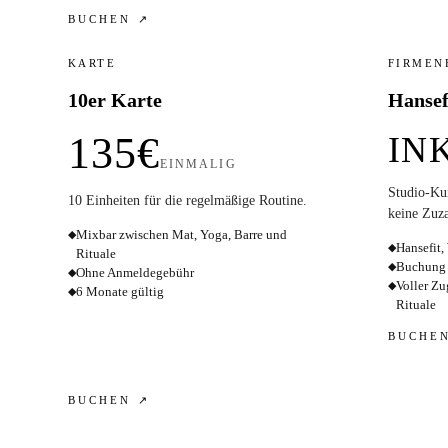
BUCHEN ↗
KARTE
FIRMEN
10er Karte
Hansef
135€
IN
EINMALIG
Studio-Kur
10 Einheiten für die regelmäßige Routine.
keine Zuz
Mixbar zwischen Mat, Yoga, Barre und
◆
Hansefit,
◆
Rituale
Buchung 
◆
Ohne Anmeldegebühr
◆
Voller Zu
◆
6 Monate gültig
◆
Rituale
BUCHE
BUCHEN ↗