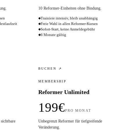
ung.
10 Reformer-Einheiten ohne Bindung.
rsen
Trainiere intensiv, bleib unabhängig
◆
stlaufzeit
Freie Wahl in allen Reformer-Kursen
◆
Sofort-Start, keine Anmeldegebühr
◆
6 Monate gültig
◆
BUCHEN ↗
MEMBERSHIP
Reformer Unlimited
199€
PRO MONAT
sichtbare
Unbegrenzt Reformer für tiefgreifende
Veränderung.