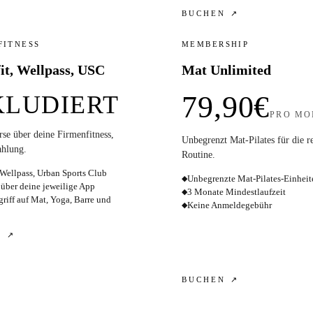
BUCHEN ↗
FITNESS
MEMBERSHIP
it, Wellpass, USC
Mat Unlimited
79,90€
KLUDIERT
PRO MO
se über deine Firmenfitness,
Unbegrenzt Mat-Pilates für die 
ahlung.
Routine.
 Wellpass, Urban Sports Club
Unbegrenzte Mat-Pilates-Einheit
◆
über deine jeweilige App
3 Monate Mindestlaufzeit
◆
griff auf Mat, Yoga, Barre und
Keine Anmeldegebühr
◆
N ↗
BUCHEN ↗