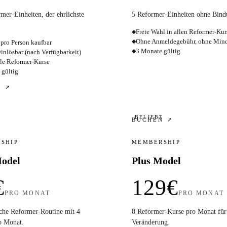
mer-Einheiten, der ehrlichste
5 Reformer-Einheiten ohne Bind
Freie Wahl in allen Reformer-Ku
◆
Ohne Anmeldegebühr, ohne Minde
◆
pro Person kaufbar
3 Monate gültig
◆
einlösbar (nach Verfügbarkeit)
alle Reformer-Kurse
 gültig
N ↗
BELIEBT
BUCHEN ↗
SHIP
MEMBERSHIP
odel
Plus Model
€
129€
PRO MONAT
PRO MONAT
che Reformer-Routine mit 4
8 Reformer-Kurse pro Monat für 
o Monat.
Veränderung.