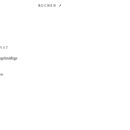
BUCHEN ↗
NAT
regelmäßige
en