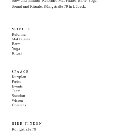
Slow und mindful. Reformer, Mat Pilates, Barre, Yoga,
Sound und Rituale. Königstraße 79 in Lübeck.
MODULE
Reformer
Mat Pilates
Barre
Yoga
Ritual
SPAACE
Kursplan
Preise
Events
Team
Standort
Wissen
Über uns
HIER FINDEN
Königstraße 79