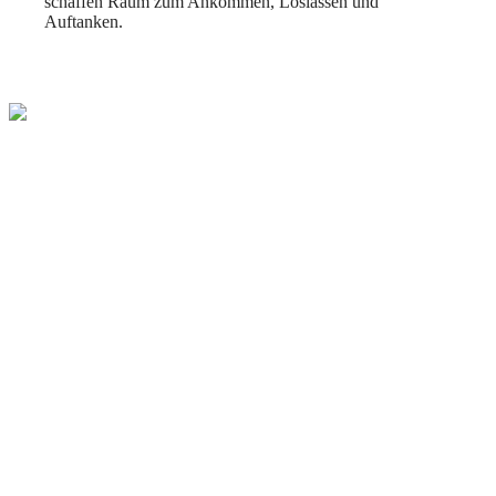
schaffen Raum zum Ankommen, Loslassen und
Auftanken.