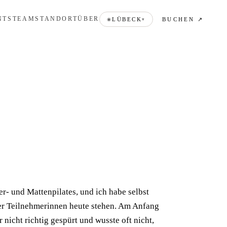
NTS
TEAM
STANDORT
ÜBER
BUCHEN ↗
LÜBECK
◉
▾
er- und Mattenpilates, und ich habe selbst
er Teilnehmerinnen heute stehen. Am Anfang
nicht richtig gespürt und wusste oft nicht,