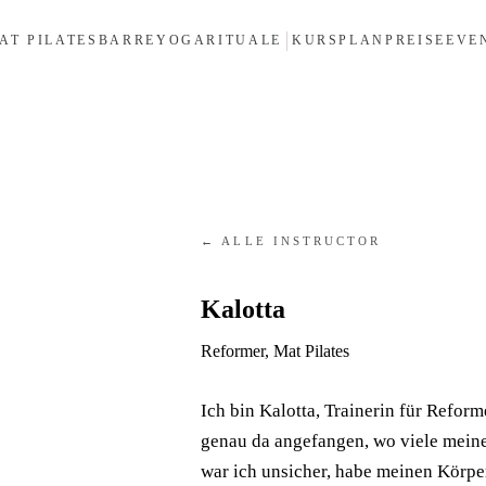
AT PILATES
BARRE
YOGA
RITUALE
KURSPLAN
PREISE
EVE
← ALLE INSTRUCTOR
Kalotta
Reformer, Mat Pilates
Ich bin Kalotta, Trainerin für Reform
genau da angefangen, wo viele mein
war ich unsicher, habe meinen Körper 