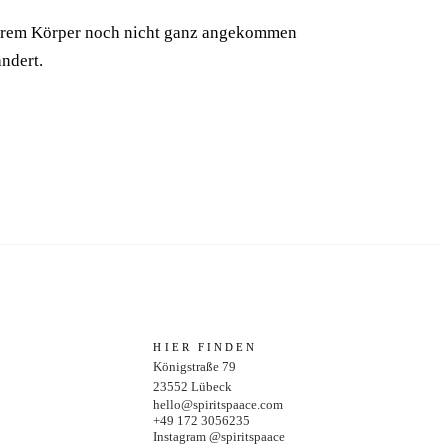
n ihrem Körper noch nicht ganz angekommen
ändert.
HIER FINDEN
Königstraße 79
23552
Lübeck
hello@spiritspaace.com
+49 172 3056235
Instagram @spiritspaace