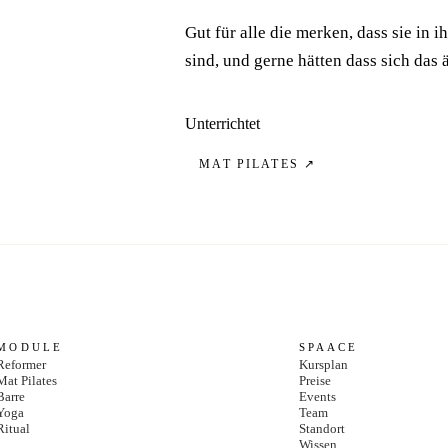
Gut für alle die merken, dass sie i
sind, und gerne hätten dass sich das 
Unterrichtet
MAT PILATES
↗
MODULE
SPAACE
Reformer
Kursplan
Mat Pilates
Preise
Barre
Events
Yoga
Team
Ritual
Standort
Wissen