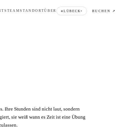
NTS
TEAM
STANDORT
ÜBER
BUCHEN ↗
LÜBECK
◉
▾
s. Ihre Stunden sind nicht laut, sondern
giert, sie weiß wann es Zeit ist eine Übung
zulassen.