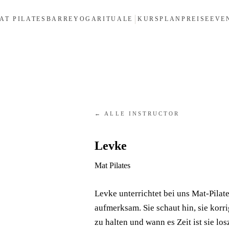
AT PILATES
BARRE
YOGA
RITUALE
KURSPLAN
PREISE
EVE
← ALLE INSTRUCTOR
Levke
Mat Pilates
Levke unterrichtet bei uns Mat-Pilate
aufmerksam. Sie schaut hin, sie korri
zu halten und wann es Zeit ist sie los