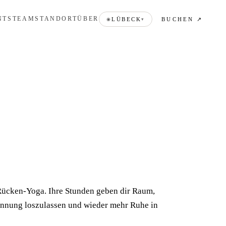
NTS
TEAM
STANDORT
ÜBER
BUCHEN ↗
LÜBECK
◉
▾
 Rücken-Yoga. Ihre Stunden geben dir Raum,
nnung loszulassen und wieder mehr Ruhe in