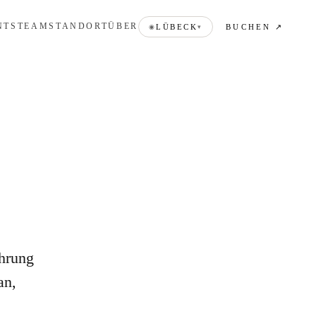
NTS
TEAM
STANDORT
ÜBER
BUCHEN ↗
LÜBECK
◉
▾
ahrung
an,