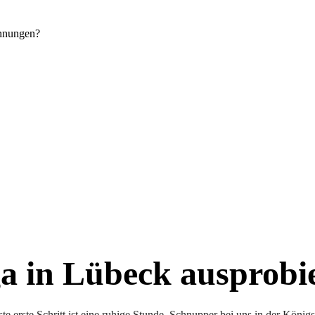
annungen?
a in Lübeck ausprobi
te erste Schritt ist eine ruhige Stunde. Schnupper bei uns in der Königs