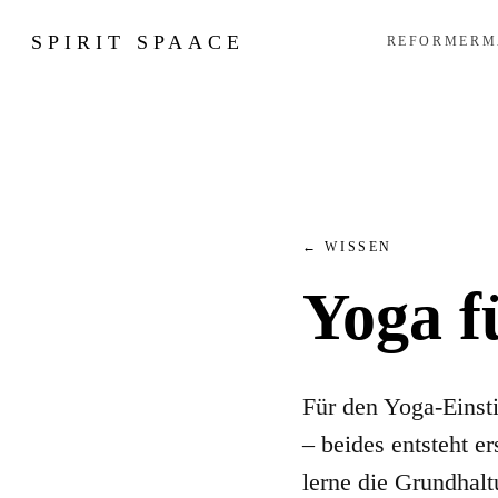
SPIRIT SPAACE
REFORMER
M
←
WISSEN
Yoga f
Für den Yoga-Einst
– beides entsteht e
lerne die Grundhalt