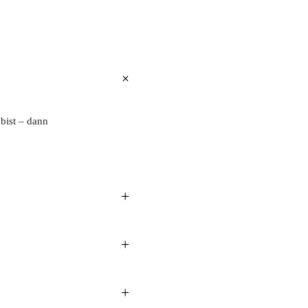
+
bist – dann
+
+
+