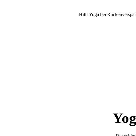
Hilft Yoga bei Rückenversp
Yog
Der schöns